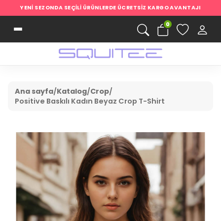
YENI SEZONDA SEÇILI ÜRÜNLERDE ÜCRETSIZ KARGO AVANTAJI
0
Ana sayfa
/
Katalog
/
Crop
/
Positive Baskılı Kadın Beyaz Crop T-Shirt