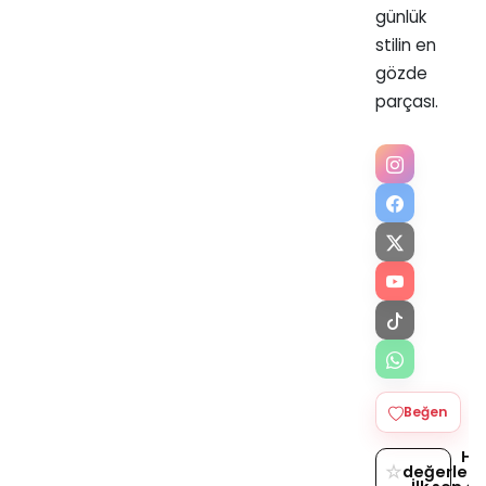
günlük
stilin en
gözde
parçası.
Beğen
He
☆
değerlend