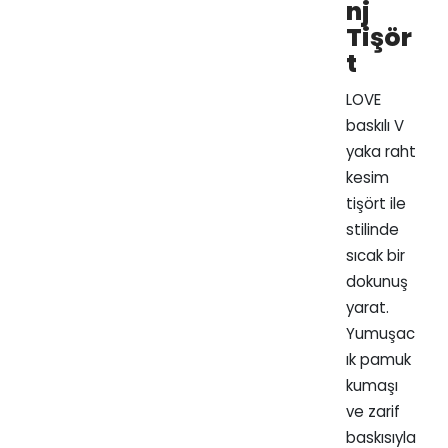
nj
Tişör
t
LOVE
baskılı V
yaka raht
kesim
tişört ile
stilinde
sıcak bir
dokunuş
yarat.
Yumuşac
ık pamuk
kumaşı
ve zarif
baskısıyla