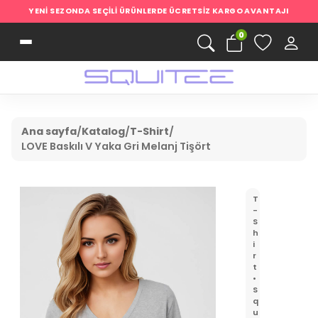
YENI SEZONDA SEÇILI ÜRÜNLERDE ÜCRETSIZ KARGO AVANTAJI
0
Ana sayfa
/
Katalog
/
T-Shirt
/
LOVE Baskılı V Yaka Gri Melanj Tişört
T
-
S
h
i
r
t
•
S
q
u