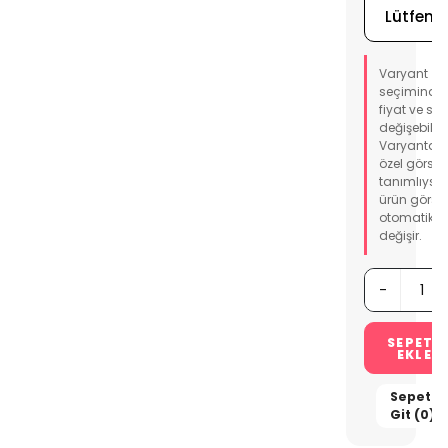
Varyant
seçiminde
fiyat ve sto
değişebilir.
Varyanta
özel görsel
tanımlıysa
ürün görsel
otomatik
değişir.
-
SEPETE
EKLE
Sepete
Git (0)