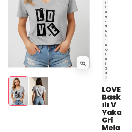
i
t
e
e
•
S
K
U
:
S
Q
1
0
1
Büyütmek için görsele t
2
3
7
LOVE
Bask
ılı V
Yaka
Gri
Mela